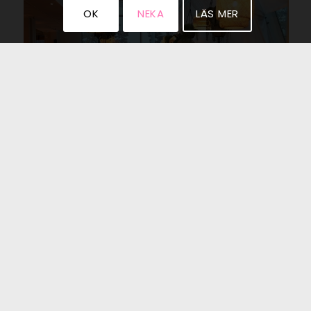
OK
NEKA
LÄS MER